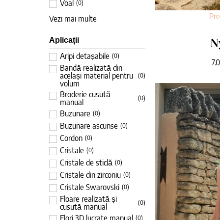
Voal
(
0
)
Pr
Vezi mai multe
N
Aplicații
Aripi detașabile
(
0
)
7.
Bandă realizată din
același material pentru
(
0
)
volum
Broderie cusută
(
0
)
manual
Buzunare
(
0
)
Buzunare ascunse
(
0
)
Cordon
(
0
)
Cristale
(
0
)
Cristale de sticlă
(
0
)
Cristale din zirconiu
(
0
)
Cristale Swarovski
(
0
)
Floare realizată și
(
0
)
cusută manual
Flori 3D lucrate manual
(
0
)