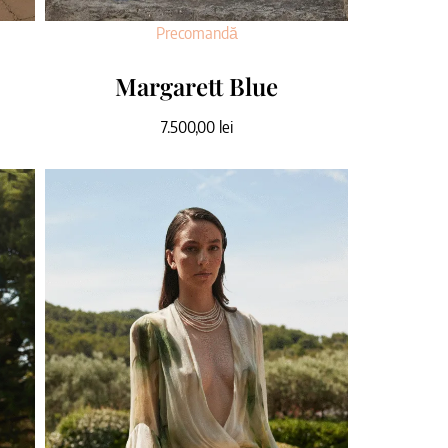
Precomandă
Margarett Blue
7.500,00
lei