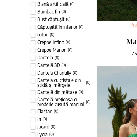
Blană artificială
(
0
)
Bumbac fin
(
0
)
Bust căptușit
(
0
)
Pr
Căptușită în interior
(
0
)
coton
(
0
)
Ma
Creppe Infinit
(
0
)
Creppe Marion
(
0
)
7.
Dantelă
(
0
)
Dantelă 3D
(
0
)
Dantela Chantilly
(
0
)
Dantela cu cristale din
(
0
)
sticlă și mărgele
Dantelă din mătase
(
0
)
Dantelă prețioasă cu
(
0
)
broderie cusută manual
Elastan
(
0
)
In
(
0
)
Jacard
(
0
)
Lycra
(
0
)