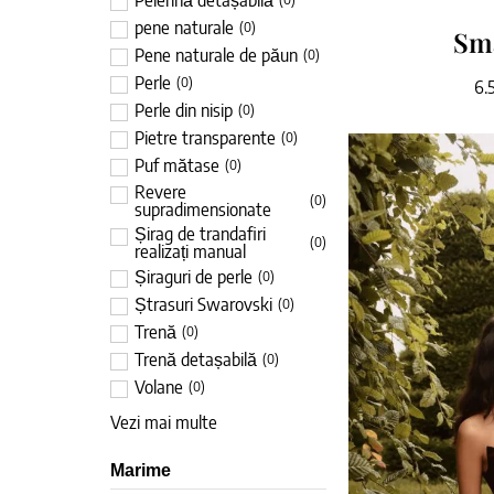
Pelerină detașabilă
pene naturale
(
0
)
Sm
Pene naturale de păun
(
0
)
Perle
(
0
)
6.
Perle din nisip
(
0
)
Pietre transparente
(
0
)
Puf mătase
(
0
)
Revere
(
0
)
supradimensionate
Șirag de trandafiri
(
0
)
realizați manual
Șiraguri de perle
(
0
)
Ștrasuri Swarovski
(
0
)
Trenă
(
0
)
Trenă detașabilă
(
0
)
Volane
(
0
)
Vezi mai multe
Marime