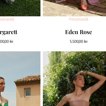
ecomandă
Precomandă
rgarett
Eden Rose
500,00
lei
5.500,00
lei