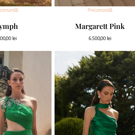
ecomandă
Precomandă
ymph
Margarett Pink
000,00
lei
6.500,00
lei