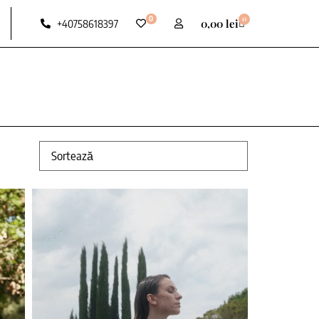
0
0
0,00
lei
+40758618397