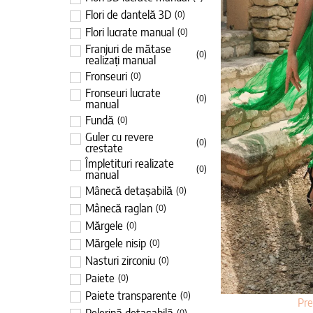
Flori de dantelă 3D
(
0
)
Flori lucrate manual
(
0
)
Franjuri de mătase
(
0
)
realizați manual
Fronseuri
(
0
)
Fronseuri lucrate
(
0
)
manual
Fundă
(
0
)
Guler cu revere
(
0
)
crestate
Împletituri realizate
(
0
)
manual
Mânecă detașabilă
(
0
)
Mânecă raglan
(
0
)
Mărgele
(
0
)
Mărgele nisip
(
0
)
Nasturi zirconiu
(
0
)
Paiete
(
0
)
Paiete transparente
(
0
)
Pr
(
0
)