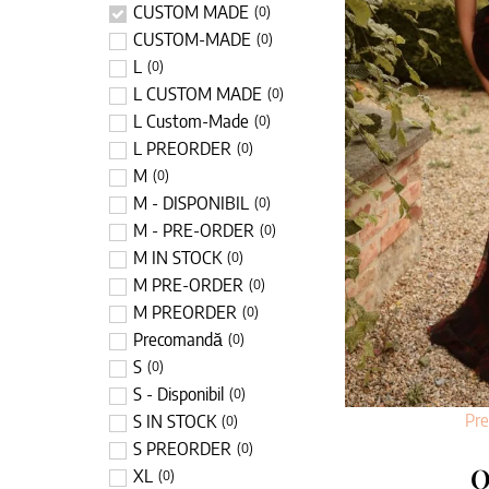
CUSTOM MADE
(
0
)
CUSTOM-MADE
(
0
)
L
(
0
)
L CUSTOM MADE
(
0
)
L Custom-Made
(
0
)
L PREORDER
(
0
)
M
(
0
)
M - DISPONIBIL
(
0
)
M - PRE-ORDER
(
0
)
M IN STOCK
(
0
)
M PRE-ORDER
(
0
)
M PREORDER
(
0
)
Precomandă
(
0
)
S
(
0
)
S - Disponibil
(
0
)
Pr
S IN STOCK
(
0
)
S PREORDER
(
0
)
Q
XL
(
0
)