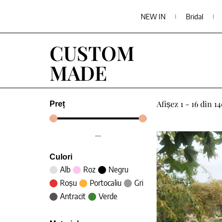
NEW IN
Bridal
CUSTOM
MADE
Afișez 1 - 16 din 1
Preț
—
Culori
Alb
Roz
Negru
Roșu
Portocaliu
Gri
Antracit
Verde