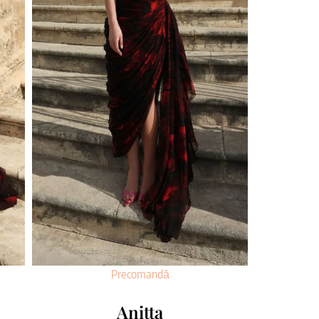
Precomandă
Anitta