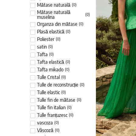
Mătase naturală
(
0
)
Mătase naturală
(
0
)
muselina
Organza din mătase
(
0
)
Plasă elastică
(
0
)
Poliester
(
0
)
satin
(
0
)
Tafta
(
0
)
Tafta elastică
(
0
)
Tafta mikado
(
0
)
Tulle Cristal
(
0
)
Tulle de reconstrucție
(
0
)
Tulle elastic
(
0
)
Tulle fin de mătase
(
0
)
Tulle fin italian
(
0
)
Tulle franțuzesc
(
0
)
vascoza
(
0
)
Vâscoză
(
0
)