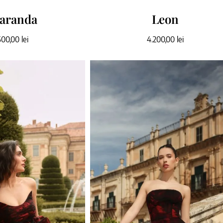
aranda
Leon
500,00
lei
4.200,00
lei