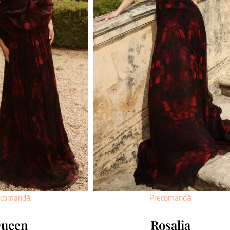
ecomandă
Precomandă
ueen
Rosalia