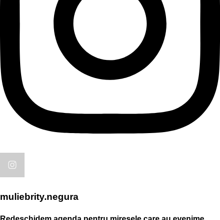
muliebrity.negura
Redeschidem agenda pentru miresele care au evenime