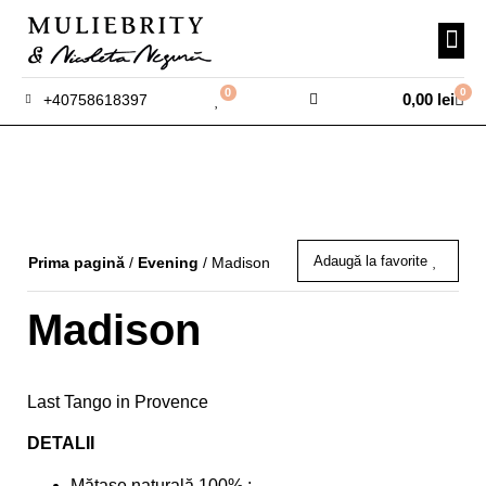
0
0
0,00
lei
+40758618397
Adaugă la favorite
Prima pagină
/
Evening
/ Madison
Madison
Last Tango in Provence
DETALII
Mătase naturală 100% ;