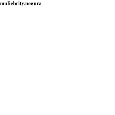
muliebrity.negura