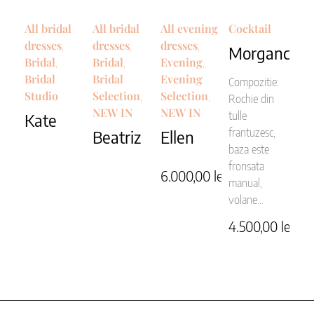
All bridal
All bridal
All evening
Cocktail
dresses
dresses
dresses
,
,
,
Morgance
Bridal
Bridal
Evening
,
,
,
Bridal
Bridal
Evening
Compozitie:
Studio
Selection
Selection
,
,
Rochie din
NEW IN
NEW IN
tulle
Kate
frantuzesc,
Beatriz
Ellen
baza este
fronsata
6.000,00
lei
manual,
volane...
4.500,00
lei