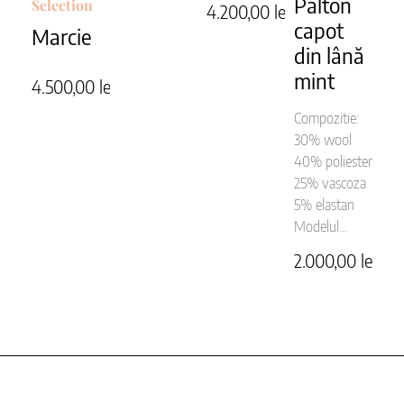
Palton
Selection
4.200,00
lei
capot
Marcie
din lână
mint
4.500,00
lei
Compozitie:
30% wool
40% poliester
25% vascoza
5% elastan
Modelul...
2.000,00
lei