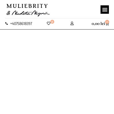
0
0
0,00
lei
+40758618397