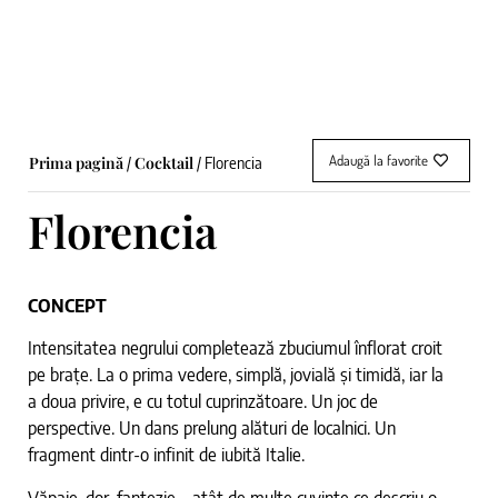
Adaugă la favorite
Prima pagină
Cocktail
/
/ Florencia
Florencia
CONCEPT
Intensitatea negrului completează zbuciumul înflorat croit
pe brațe. La o prima vedere, simplă, jovială și timidă, iar la
a doua privire, e cu totul cuprinzătoare. Un joc de
perspective. Un dans prelung alături de localnici. Un
fragment dintr-o infinit de iubită Italie.
Văpaie, dor, fantezie – atât de multe cuvinte ce descriu o