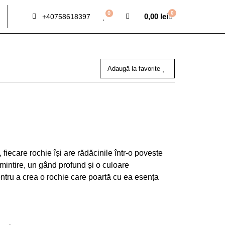
0
0
0,00
lei
+40758618397
Adaugă la favorite
 fiecare rochie își are rădăcinile într-o poveste
intire, un gând profund și o culoare
ntru a crea o rochie care poartă cu ea esența