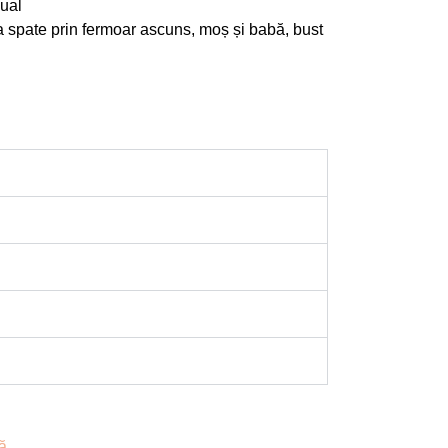
nual
a spate prin fermoar ascuns, moș și babă, bust
ă