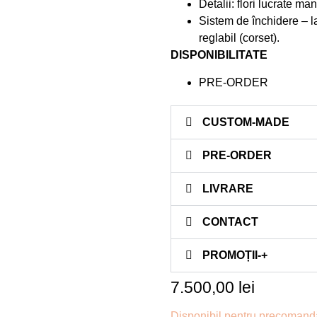
Detalii: flori lucrate ma
Sistem de închidere – l
reglabil (corset).
DISPONIBILITATE
PRE-ORDER
CUSTOM-MADE
PRE-ORDER
LIVRARE
CONTACT
PROMOȚII-+
7.500,00
lei
Disponibil pentru precomand