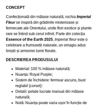
CONCEPT
Confecționată din mătase naturală, rochia
Imperial
Fleur
se inspiră din grădinile misterioase și
fermecate ale Orientului, unde flori exotice și plante
rare se întind sub cerul infinit. Parte din colecția
Essence of the Earth 2025
,
Imperial fleur
este o
celebrare a frumuseții naturale, un omagiu adus
liniștii și armoniei lumii florale.
DESCRIEREA PRODUSULUI
Material: 100 % mătase naturală;
Nuanța: Royal Purple;
Sistem de închidere: fermoar ascuns, bust
reglabil (corset):
Detalii: petale lucrate manual din mătase
naturală;
Notă: Nuanța poate varia ușor în funcție de