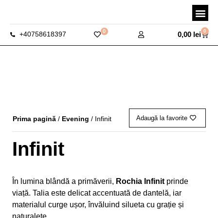
0
0
0,00
lei
+40758618397
Adaugă la favorite
Prima pagină
/
Evening
/ Infinit
Infinit
În lumina blândă a primăverii,
Rochia Infinit
prinde
viață. Talia este delicat accentuată de dantelă, iar
materialul curge ușor, învăluind silueta cu grație și
naturalețe.