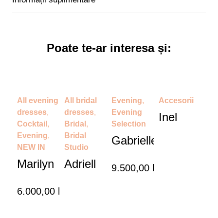
Poate te-ar interesa și:
All evening
All bridal
Evening
,
Accesorii
dresses
,
dresses
,
Evening
Inel
Cocktail
,
Bridal
,
Selection
Evening
,
Bridal
Gabrielle
NEW IN
Studio
Marilyn
Adriell
9.500,00
lei
6.000,00
lei