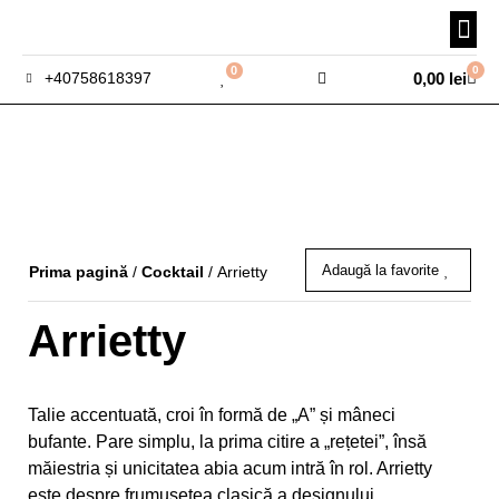
0
0
0,00
lei
+40758618397
Adaugă la favorite
Prima pagină
/
Cocktail
/ Arrietty
Arrietty
Talie accentuată, croi în formă de „A” și mâneci
bufante. Pare simplu, la prima citire a „rețetei”, însă
măiestria și unicitatea abia acum intră în rol. Arrietty
este despre frumusețea clasică a designului