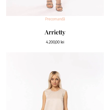
Precomandă
Arrietty
4.200,00
lei