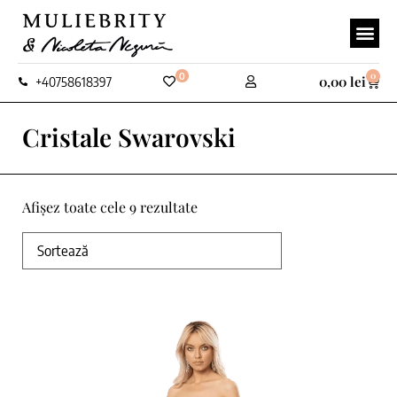
0
0
0,00
lei
+40758618397
Cristale Swarovski
Afișez toate cele 9 rezultate