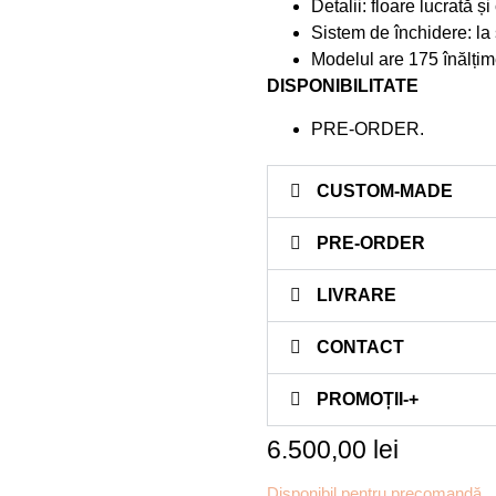
Detalii: floare lucrată 
Sistem de închidere: la
Modelul are 175 înălțim
DISPONIBILITATE
PRE-ORDER.
CUSTOM-MADE
PRE-ORDER
LIVRARE
CONTACT
PROMOȚII-+
6.500,00
lei
Disponibil pentru precomandă