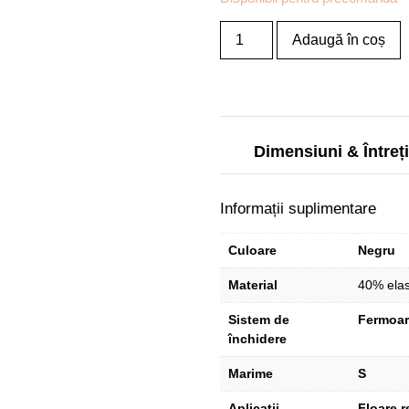
Adaugă în coș
Dimensiuni & Întreț
Informații suplimentare
Culoare
Negru
Material
40% elas
Sistem de
Fermoar
închidere
Marime
S
Aplicații
Floare r