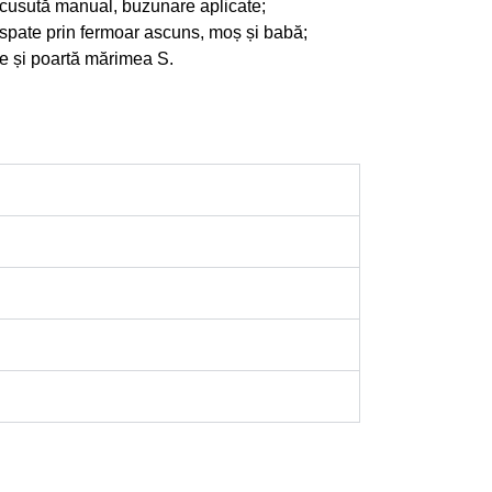
și cusută manual, buzunare aplicate;
 spate prin fermoar ascuns, moș și babă;
e și poartă mărimea S.