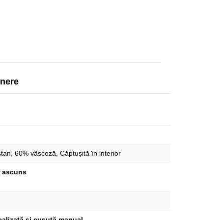
inere
tan, 60% vâscoză, Căptușită în interior
 ascuns
ealizată și cusută manual