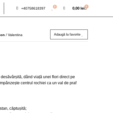
0
0
0,00
lei
+40758618397
Adaugă la favorite
ion
/ Valentina
 desăvârșită, dând viață unei flori direct pe
împânzește centrul rochiei ca un val de praf
stan, căptușită;