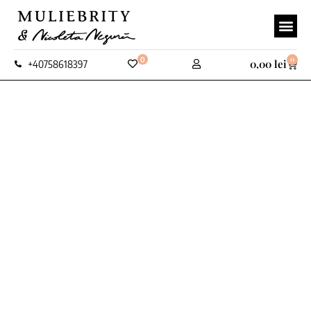
0
0
0,00
lei
+40758618397