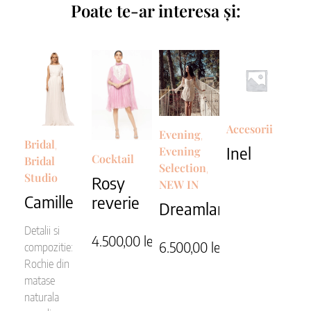
Poate te-ar interesa și:
Accesorii
Evening
,
Bridal
,
Inel
Evening
Cocktail
Bridal
Selection
,
Studio
Rosy
NEW IN
Camille
reverie
Dreamland
Detalii si
4.500,00
lei
6.500,00
lei
compozitie:
Rochie din
matase
naturala