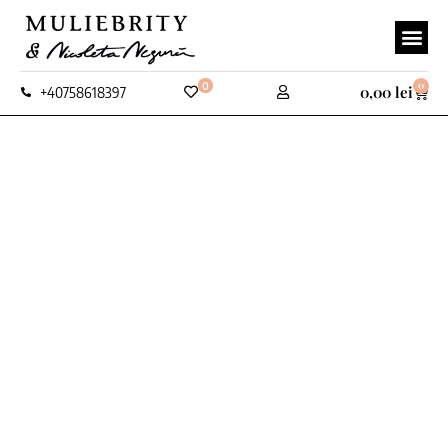
0
0
0,00
lei
+40758618397