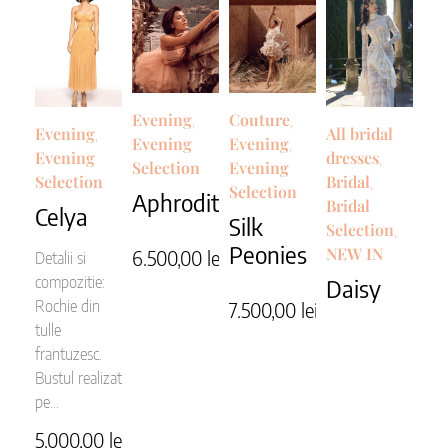
Couture
Evening
,
,
Evening
All bridal
,
Evening
Evening
,
Evening
dresses
,
Evening
Selection
Selection
Bridal
,
Selection
Aphrodite
Bridal
Celya
Silk
Selection
,
Peonies
NEW IN
6.500,00
lei
Detalii si
compozitie:
Daisy
Rochie din
7.500,00
lei
tulle
frantuzesc.
Bustul realizat
pe...
5.000,00
lei