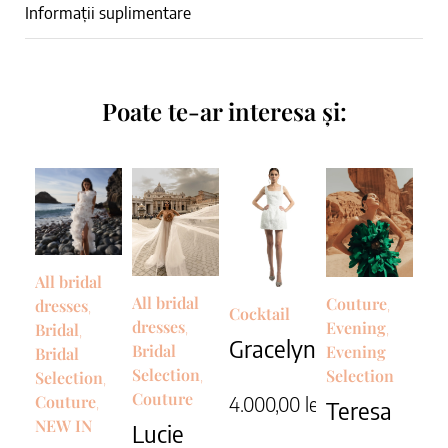
Informații suplimentare
Poate te-ar interesa și:
All bridal
All bridal
Couture
,
dresses
,
Cocktail
dresses
Evening
,
,
Bridal
,
Gracelyn
Bridal
Evening
Bridal
Selection
Selection
,
Selection
,
Couture
Couture
4.000,00
lei
,
Teresa
NEW IN
Lucie