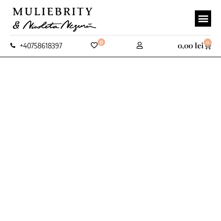
0
0
0,00
lei
+40758618397