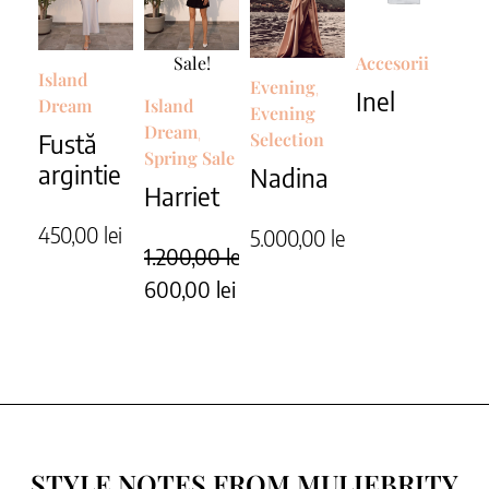
Sale!
Accesorii
Island
Evening
,
Inel
Dream
Island
Evening
Dream
,
Fustă
Selection
Spring Sale
argintie
Nadina
Harriet
450,00
lei
5.000,00
lei
1.200,00
lei
600,00
lei
STYLE NOTES FROM MULIEBRITY