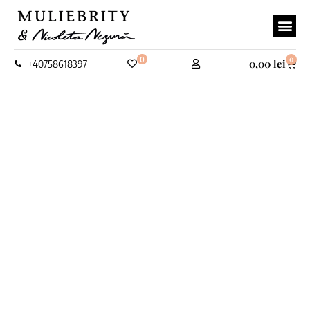
0
0
0,00
lei
+40758618397