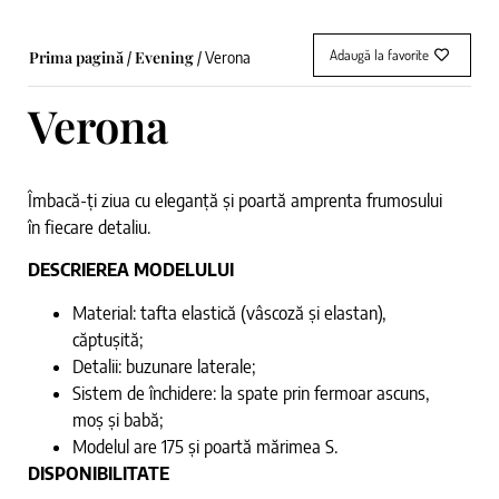
Adaugă la favorite
Prima pagină
Evening
/
/ Verona
Verona
Îmbacă-ți ziua cu eleganță și poartă amprenta frumosului
în fiecare detaliu.
DESCRIEREA MODELULUI
Material: tafta elastică (vâscoză și elastan),
căptușită;
Detalii: buzunare laterale;
Sistem de închidere: la spate prin fermoar ascuns,
moș și babă;
Modelul are 175 și poartă mărimea S.
DISPONIBILITATE