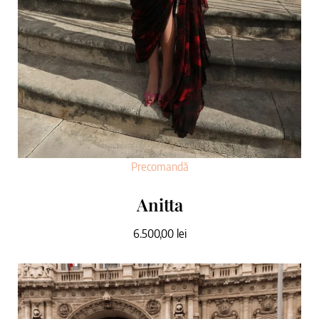
Precomandă
Anitta
6.500,00
lei