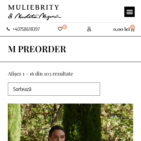
0
0
0,00
lei
+40758618397
M PREORDER
Afișez 1 - 16 din 103 rezultate