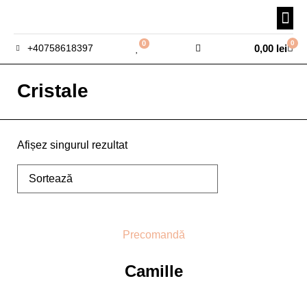
0
0
0,00
lei
+40758618397
Cristale
Afișez singurul rezultat
Precomandă
Camille